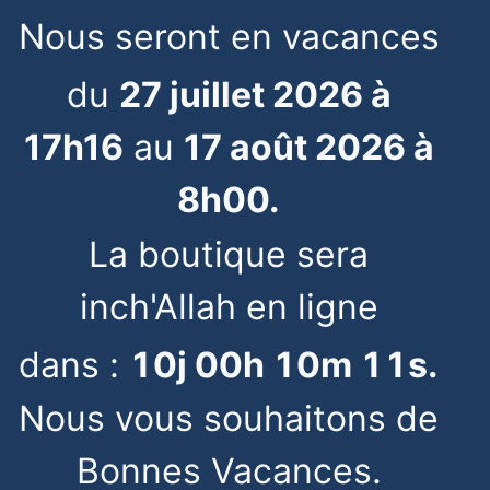
Nous seront en vacances
du
27 juillet 2026 à
17h16
au
17 août 2026 à
8h00.
La boutique sera
inch'Allah en ligne
dans :
10
j
00
h
10
m
10
s
.
Nous vous souhaitons de
Bonnes Vacances.