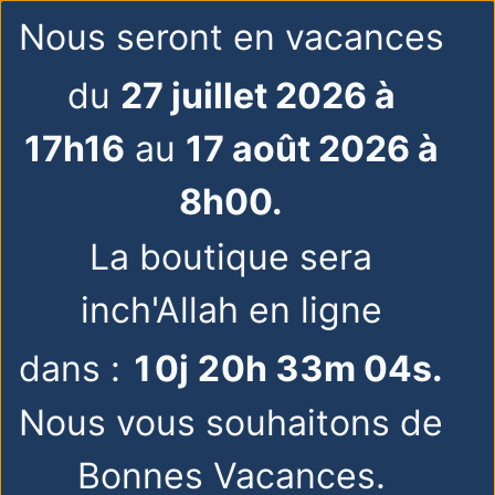
Nous seront en vacances
du
27 juillet 2026 à
17h16
au
17 août 2026 à
8h00.
La boutique sera
inch'Allah en ligne
dans :
10
j
20
h
33
m
04
s
.
Nous vous souhaitons de
Bonnes Vacances.