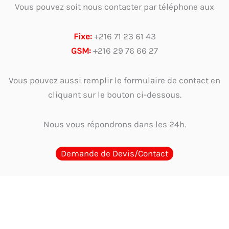
Vous pouvez soit nous contacter par téléphone aux
Fixe:
+216 71 23 61 43
GSM:
+216 29 76 66 27
Vous pouvez aussi remplir le formulaire de contact en
cliquant sur le bouton ci-dessous.
Nous vous répondrons dans les 24h.
Demande de Devis/Contact
Guides d'Achat
Quel cachet choisir en Tunisie ? Guide par métier et
usage
Guide complet 2026 : Comment choisir et où acheter le meilleur
cachet encreur en Tunisie
Où acheter un cachet encreur en Tunisie ?