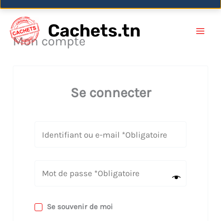
Aller
Cachets.tn
au
Mon compte
contenu
Se connecter
Se souvenir de moi