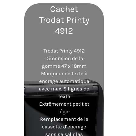
c
Cachet
h
Trodat Printy
e
4912
r
c
Trodat Printy 4912
h
Dimension de la
e
gomme 47 x 18mm
Marqueur de texte à
r
encrage automatique
avec max. 5 lignes de
texte
Extrêmement petit et
léger
Remplacement de la
cassette d’encrage
sans se salir les