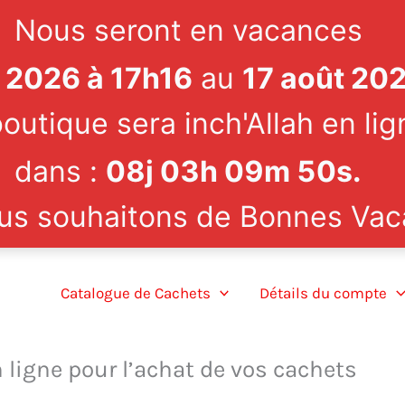
Nous seront en vacances
et 2026 à 17h16
au
17 août 20
outique sera inch'Allah en lig
dans :
08
j
03
h
09
m
49
s
.
us souhaitons de Bonnes Vac
Catalogue de Cachets
Détails du compte
igne pour l’achat de vos cachets