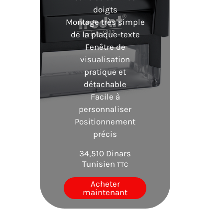
doigts
Montage très simple
de la plaque-texte
Fenêtre de
visualisation
pratique et
détachable
Facile à
personnaliser
Positionnement
précis
34,510
Dinars
Tunisien
TTC
Acheter
maintenant