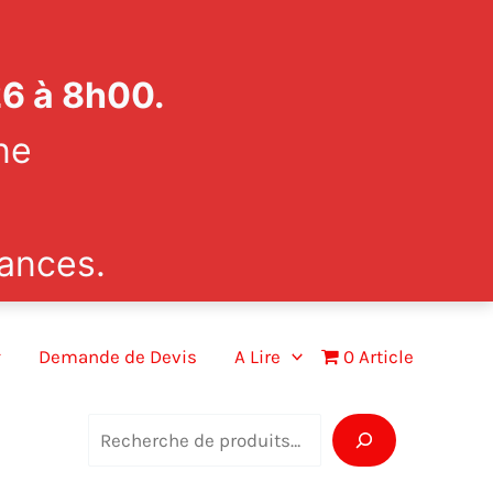
26 à 8h00.
ne
ances.
Demande de Devis
A Lire
0 Article
R
e