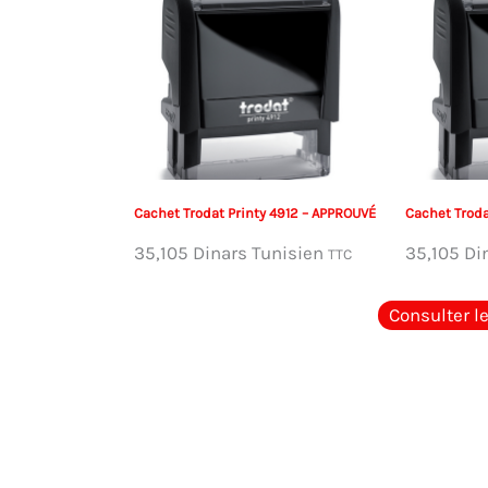
Cachet Trodat Printy 4912 – APPROUVÉ
Cachet Troda
35,105
Dinars Tunisien
35,105
Di
TTC
Consulter l