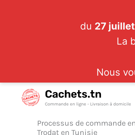
du
27 juill
La b
Nous vo
Aller
Cachets.tn
au
contenu
Commande en ligne - Livraison à domicile
Processus de commande en l
Trodat en Tunisie