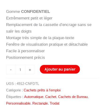
Gomme
CONFIDENTIEL
Extrêmement petit et léger
Remplacement de la cassette d’encrage sans se
salir les doigts
Montage très simple de la plaque-texte
Fenêtre de visualisation pratique et détachable
Facile à personnaliser
Positionnement précis
quantité
Ajouter au panier
-
+
de
Cachet
UGS :
4912-CNFDTL
Trodat
Catégorie :
Cachets prêts à l'emploi
Printy
Étiquettes :
Automatique
,
Cachet
,
Cachets de Bureau
,
4912
Personnalisable
,
Rectangle
,
Trodat