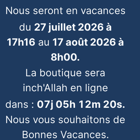
Nous seront en vacances
du
27 juillet 2026 à
17h16
au
17 août 2026 à
8h00.
La boutique sera
inch'Allah en ligne
dans :
07
j
05
h
12
m
20
s
.
Nous vous souhaitons de
Bonnes Vacances.