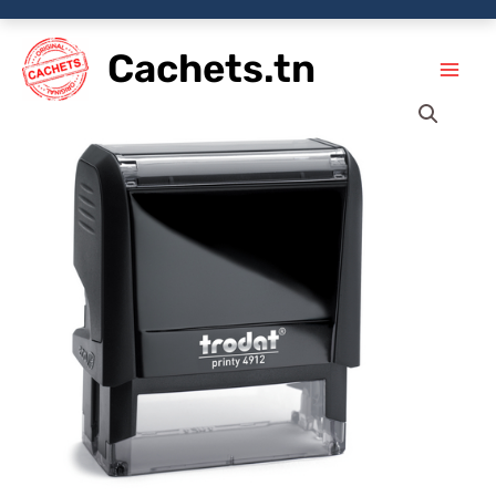
Aller
Cachets.tn
au
contenu