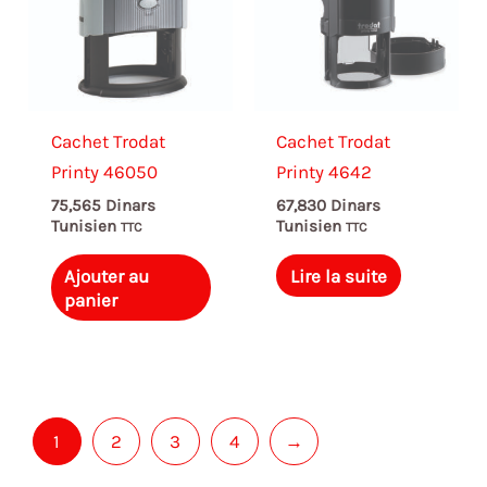
Cachet Trodat
Cachet Trodat
Printy 46050
Printy 4642
75,565
Dinars
67,830
Dinars
Tunisien
Tunisien
TTC
TTC
Ajouter au
Lire la suite
panier
1
2
3
4
→