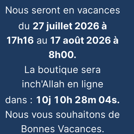
Nous seront en vacances
du
27 juillet 2026 à
17h16
au
17 août 2026 à
8h00.
La boutique sera
inch'Allah en ligne
dans :
10
j
10
h
28
m
03
s
.
Nous vous souhaitons de
Bonnes Vacances.