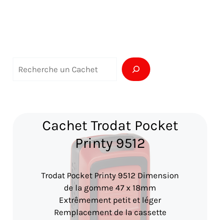
R
e
c
h
Cachet Trodat Pocket
e
Printy 9512
r
c
Trodat Pocket Printy 9512 Dimension
h
de la gomme 47 x 18mm
e
Extrêmement petit et léger
Remplacement de la cassette
r