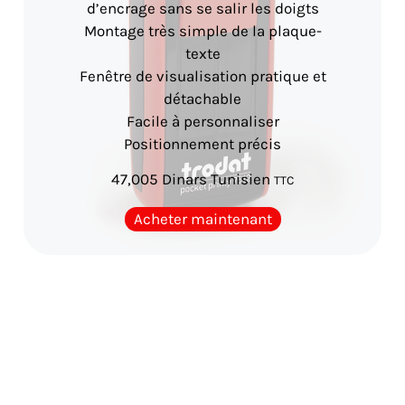
d’encrage sans se salir les doigts
Montage très simple de la plaque-
texte
Fenêtre de visualisation pratique et
détachable
Facile à personnaliser
Positionnement précis
47,005
Dinars Tunisien
TTC
Acheter maintenant