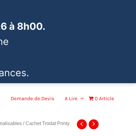
26 à 8h00.
ne
ances.
Demande de Devis
A Lire
0 Article
nalisables
/ Cachet Trodat Printy