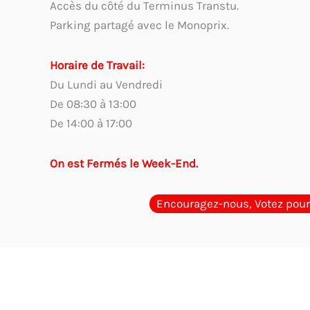
Accès du côté du Terminus Transtu.
Parking partagé avec le Monoprix.
Horaire de Travail:
Du Lundi au Vendredi
De 08:30 à 13:00
De 14:00 à 17:00
On est Fermés le Week-End.
Encouragez-nous, Votez pour
Guides d'Achat
Quel cachet choisir en Tunisie ? Guide p
encreur en Tunisie ? Comparaison des options
Cachet phys