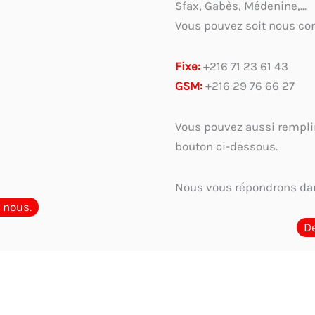
Sfax, Gabès, Médenine,...
Vous pouvez soit nous con
Fixe:
+216 71 23 61 43
GSM:
+216 29 76 66 27
Vous pouvez aussi remplir
bouton ci-dessous.
Nous vous répondrons dan
 nous.
D
ar métier et usage
Guide complet 2026 : Comment choisir et où acheter l
ique ou digitalisation : Faut-il encore un tampon en Tunisie?
Les menti