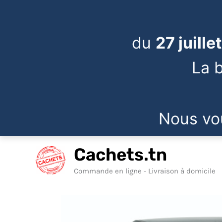
du
27 juill
La b
Nous vo
Aller
Cachets.tn
au
contenu
Commande en ligne - Livraison à domicile