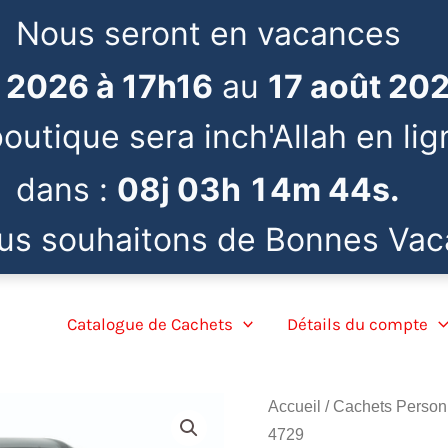
Nous seront en vacances
et 2026 à 17h16
au
17 août 20
outique sera inch'Allah en lig
dans :
08
j
03
h
14
m
44
s
.
us souhaitons de Bonnes Vac
Catalogue de Cachets
Détails du compte
Accueil
/
Cachets Person
4729