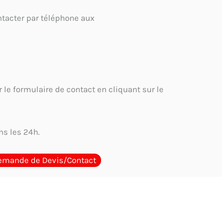
tacter par téléphone aux
 le formulaire de contact en cliquant sur le
s les 24h.
emande de Devis/Contact
e meilleur cachet encreur en Tunisie
Où acheter un cachet
ons obligatoires sur un cachet d’entreprise en Tunisie : Guide