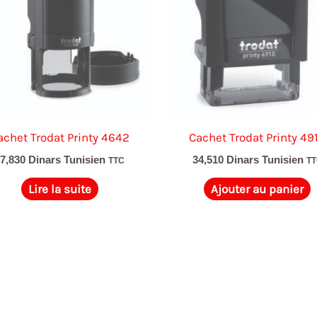
achet Trodat Printy 4642
Cachet Trodat Printy 49
67,830
Dinars Tunisien
34,510
Dinars Tunisien
TTC
T
Lire la suite
Ajouter au panier