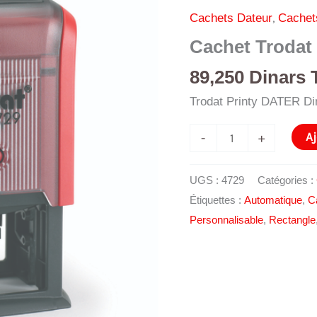
,
Cachets Dateur
Cachet
Cachet Trodat 
89,250
Dinars 
Trodat Printy DATER D
quantité
Aj
-
+
de
Cachet
UGS :
4729
Catégories :
Trodat
Étiquettes :
Automatique
,
C
Printy
Personnalisable
,
Rectangle
4729