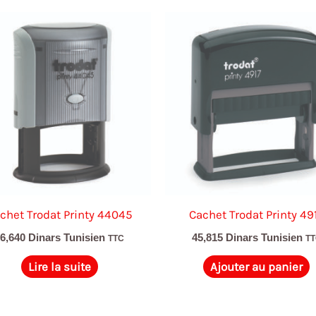
chet Trodat Printy 44045
Cachet Trodat Printy 49
66,640
Dinars Tunisien
45,815
Dinars Tunisien
TTC
T
Lire la suite
Ajouter au panier