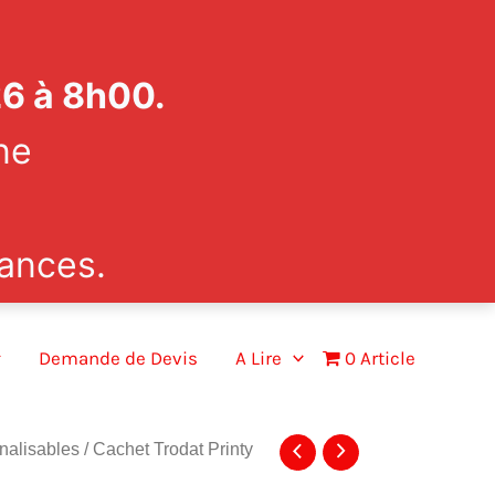
26 à 8h00.
ne
ances.
Demande de Devis
A Lire
0 Article
nalisables
/ Cachet Trodat Printy