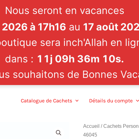
Nous seront en vacances
et 2026 à 17h16
au
17 août 20
outique sera inch'Allah en lig
dans :
11
j
09
h
36
m
09
s
.
us souhaitons de Bonnes Vac
Catalogue de Cachets
Détails du compte
Accueil
/
Cachets Person
46045