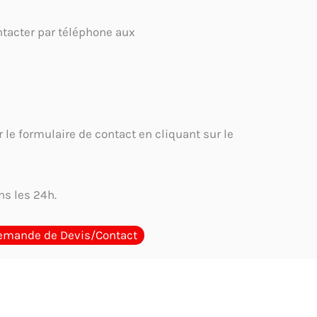
tacter par téléphone aux
 le formulaire de contact en cliquant sur le
s les 24h.
emande de Devis/Contact
e meilleur cachet encreur en Tunisie
Où acheter un cachet
ons obligatoires sur un cachet d’entreprise en Tunisie : Guide