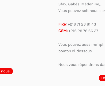
Sfax, Gabès, Médenine,...
Vous pouvez soit nous con
Fixe:
+216 71 23 61 43
GSM:
+216 29 76 66 27
Vous pouvez aussi remplir
bouton ci-dessous.
Nous vous répondrons dan
 nous.
D
ar métier et usage
Guide complet 2026 : Comment choisir et où acheter l
ique ou digitalisation : Faut-il encore un tampon en Tunisie?
Les menti