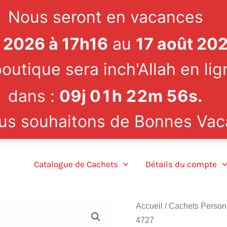
Nous seront en vacances
et 2026 à 17h16
au
17 août 20
outique sera inch'Allah en lig
dans :
09
j
01
h
22
m
55
s
.
us souhaitons de Bonnes Vac
Catalogue de Cachets
Détails du compte
Accueil
/
Cachets Person
4727