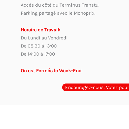
Accès du côté du Terminus Transtu.
Parking partagé avec le Monoprix.
Horaire de Travail:
Du Lundi au Vendredi
De 08:30 à 13:00
De 14:00 à 17:00
On est Fermés le Week-End.
Encouragez-nous, Votez pour
Guides d'Achat
Quel cachet choisir en Tunisie ? Guide p
encreur en Tunisie ? Comparaison des options
Cachet phys