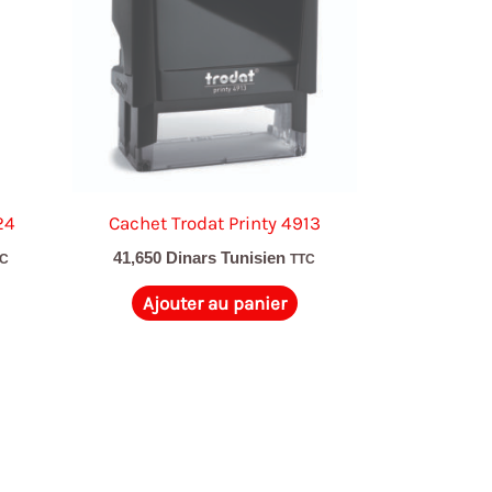
24
Cachet Trodat Printy 4913
41,650
Dinars Tunisien
TC
TTC
Ajouter au panier