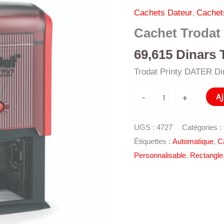
,
Cachets Dateur
Cachet
Cachet Trodat 
69,615
Dinars 
Trodat Printy DATER D
quantité
Aj
-
+
de
Cachet
UGS :
4727
Catégories :
Trodat
Étiquettes :
Automatique
,
C
Printy
Personnalisable
,
Rectangle
4727