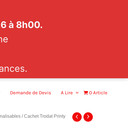
26 à 8h00.
ne
ances.
Demande de Devis
A Lire
0 Article
nalisables
/ Cachet Trodat Printy