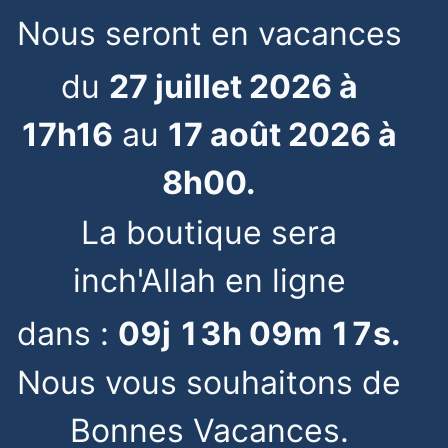
Nous seront en vacances
du
27 juillet 2026 à
17h16
au
17 août 2026 à
8h00.
La boutique sera
inch'Allah en ligne
dans :
09
j
13
h
09
m
17
s
.
Nous vous souhaitons de
Bonnes Vacances.