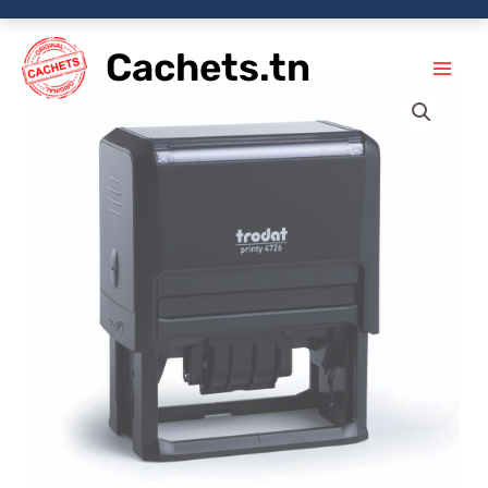
Aller
Cachets.tn
au
contenu