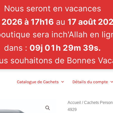
Nous seront en vacances
et 2026 à 17h16
au
17 août 20
outique sera inch'Allah en lig
dans :
09
j
01
h
29
m
38
s
.
us souhaitons de Bonnes Vac
Catalogue de Cachets
Détails du compte
Accueil
/
Cachets Person
4929