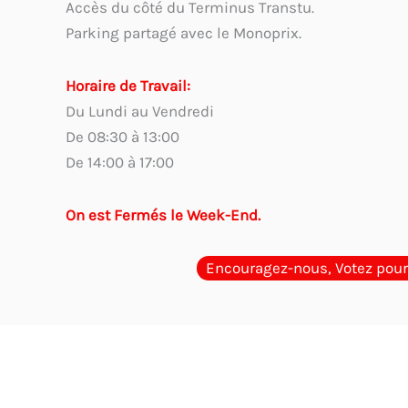
Accès du côté du Terminus Transtu.
Parking partagé avec le Monoprix.
Horaire de Travail:
Du Lundi au Vendredi
De 08:30 à 13:00
De 14:00 à 17:00
On est Fermés le Week-End.
Encouragez-nous, Votez pour
Guides d'Achat
Quel cachet choisir en Tunisie ? Guide p
encreur en Tunisie ? Comparaison des options
Cachet phys