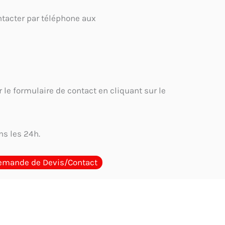
tacter par téléphone aux
 le formulaire de contact en cliquant sur le
s les 24h.
emande de Devis/Contact
e meilleur cachet encreur en Tunisie
Où acheter un cachet
ons obligatoires sur un cachet d’entreprise en Tunisie : Guide