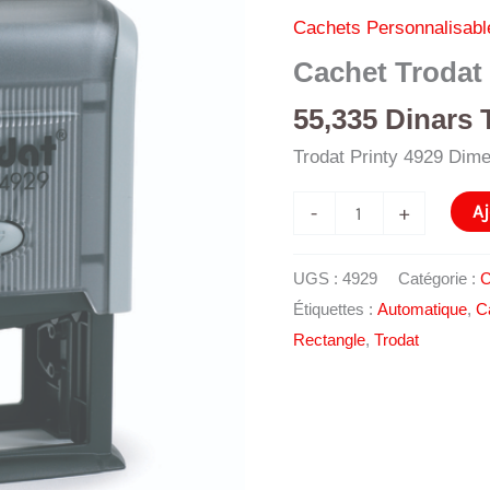
Cachets Personnalisabl
Cachet Trodat 
55,335
Dinars 
Trodat Printy 4929 Di
quantité
Aj
-
+
de
Cachet
UGS :
4929
Catégorie :
C
Trodat
Étiquettes :
Automatique
,
C
Printy
Rectangle
,
Trodat
4929