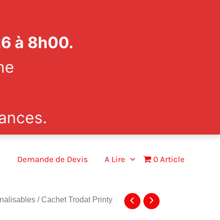
26 à 8h00.
ne
ances.
Demande de Devis
A Lire
0 Article
nalisables
/ Cachet Trodat Printy