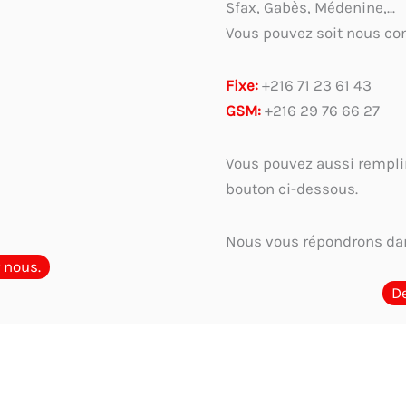
Sfax, Gabès, Médenine,...
Vous pouvez soit nous con
Fixe:
+216 71 23 61 43
GSM:
+216 29 76 66 27
Vous pouvez aussi remplir
bouton ci-dessous.
Nous vous répondrons dan
 nous.
D
ar métier et usage
Guide complet 2026 : Comment choisir et où acheter l
ique ou digitalisation : Faut-il encore un tampon en Tunisie?
Les menti