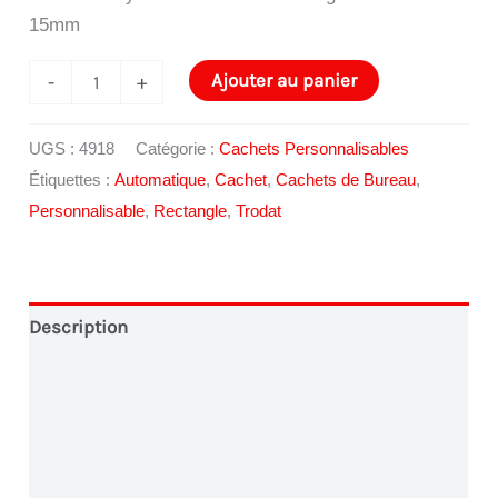
15mm
quantité
Ajouter au panier
-
+
de
Cachet
UGS :
4918
Catégorie :
Cachets Personnalisables
Trodat
Étiquettes :
Automatique
,
Cachet
,
Cachets de Bureau
,
Printy
Personnalisable
,
Rectangle
,
Trodat
4918
Description
Conception Graphique
Paiement en Ligne
Livraison