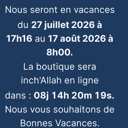
Nous seront en vacances
du
27 juillet 2026 à
17h16
au
17 août 2026 à
8h00.
La boutique sera
inch'Allah en ligne
dans :
08
j
14
h
20
m
19
s
.
Nous vous souhaitons de
Bonnes Vacances.