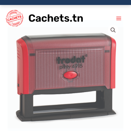
Aller
Cachets.tn
au
contenu