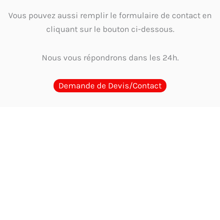
Vous pouvez aussi remplir le formulaire de contact en
cliquant sur le bouton ci-dessous.
Nous vous répondrons dans les 24h.
Demande de Devis/Contact
Guides d'Achat
Quel cachet choisir en Tunisie ? Guide par métier et
usage
Guide complet 2026 : Comment choisir et où acheter le meilleur
cachet encreur en Tunisie
Où acheter un cachet encreur en Tunisie ?
Comparaison des options
Cachet physique ou digitalisation : Faut-il
encore un tampon en Tunisie?
Les mentions obligatoires sur un cachet
d’entreprise en Tunisie : Guide complet et à jour 2026
Tampon
automatique vs Cachet traditionnel avec encreur : Le comparatif ultime en