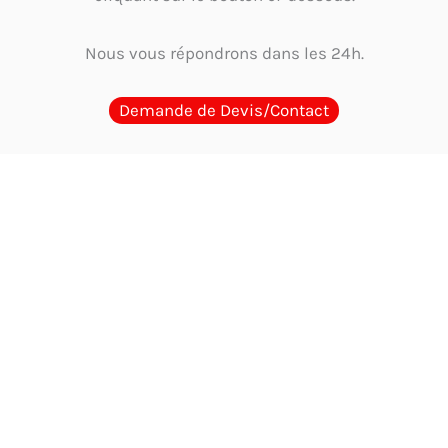
Nous vous répondrons dans les 24h.
Demande de Devis/Contact
Guides d'Achat
Quel cachet choisir en Tunisie ? Guide par métier et
usage
Guide complet 2026 : Comment choisir et où acheter le meilleur
cachet encreur en Tunisie
Où acheter un cachet encreur en Tunisie ?
Comparaison des options
Cachet physique ou digitalisation : Faut-il
encore un tampon en Tunisie?
Les mentions obligatoires sur un cachet
d’entreprise en Tunisie : Guide complet et à jour 2026
Tampon
automatique vs Cachet traditionnel avec encreur : Le comparatif ultime en
Tunisie
Comment choisir un cachet de qualité qui résiste au climat
tunisien ? Guide 2026
Quel est le délai pour recevoir un cachet
personnalisé en Tunisie ? Livraison et fabrication
Recharger l’encre de