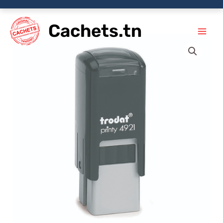
Aller
Cachets.tn
au
contenu