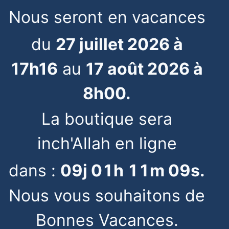
Nous seront en vacances
du
27 juillet 2026 à
17h16
au
17 août 2026 à
8h00.
La boutique sera
inch'Allah en ligne
dans :
09
j
01
h
11
m
09
s
.
Nous vous souhaitons de
Bonnes Vacances.