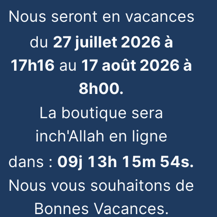
Nous seront en vacances
du
27 juillet 2026 à
17h16
au
17 août 2026 à
8h00.
La boutique sera
inch'Allah en ligne
dans :
09
j
13
h
15
m
54
s
.
Nous vous souhaitons de
Bonnes Vacances.