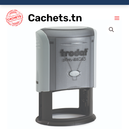
Aller
Cachets.tn
au
contenu