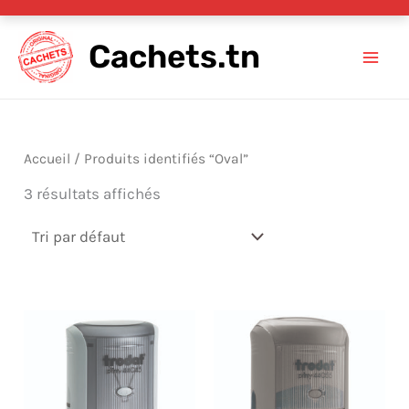
Aller
Cachets.tn
au
contenu
Accueil
/ Produits identifiés “Oval”
3 résultats affichés