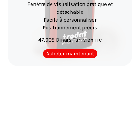
Fenêtre de visualisation pratique et
détachable
Facile à personnaliser
Positionnement précis
47,005
Dinars Tunisien
TTC
Acheter maintenant