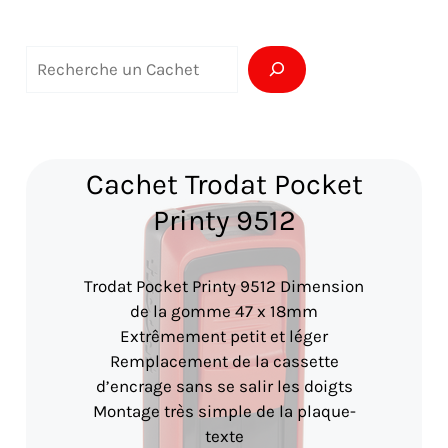
R
e
c
h
Cachet Trodat Pocket
e
Printy 9512
r
c
Trodat Pocket Printy 9512 Dimension
h
de la gomme 47 x 18mm
e
Extrêmement petit et léger
Remplacement de la cassette
r
d’encrage sans se salir les doigts
Montage très simple de la plaque-
texte