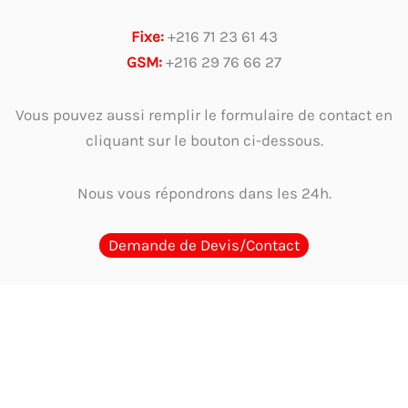
Fixe:
+216 71 23 61 43
GSM:
+216 29 76 66 27
Vous pouvez aussi remplir le formulaire de contact en
cliquant sur le bouton ci-dessous.
Nous vous répondrons dans les 24h.
Demande de Devis/Contact
Guides d'Achat
Quel cachet choisir en Tunisie ? Guide par métier et
usage
Guide complet 2026 : Comment choisir et où acheter le meilleur
cachet encreur en Tunisie
Où acheter un cachet encreur en Tunisie ?
Comparaison des options
Cachet physique ou digitalisation : Faut-il