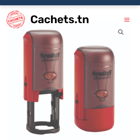
Aller
Cachets.tn
au
contenu