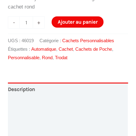
cachet rond
quantité
Ajouter au panier
-
+
de
Cachet
UGS :
46019
Catégorie :
Cachets Personnalisables
Trodat
Étiquettes :
Automatique
,
Cachet
,
Cachets de Poche
,
Printy
Personnalisable
,
Rond
,
Trodat
46019
Description
Conception Graphique
Paiement en Ligne
Livraison