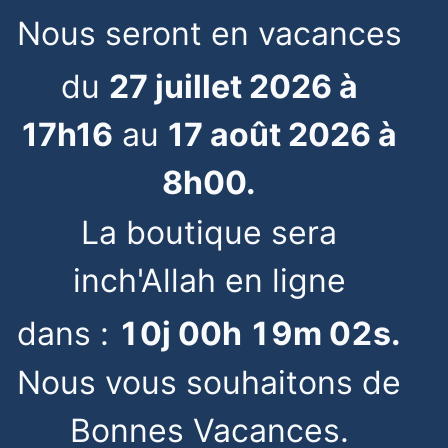
Nous seront en vacances
du
27 juillet 2026 à
17h16
au
17 août 2026 à
8h00.
La boutique sera
inch'Allah en ligne
dans :
10
j
00
h
19
m
02
s
.
Nous vous souhaitons de
Bonnes Vacances.