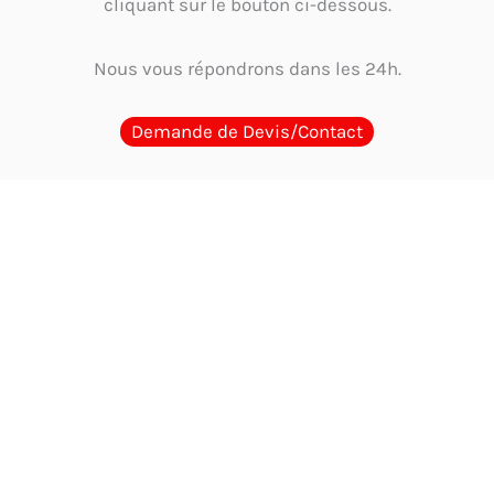
cliquant sur le bouton ci-dessous.
Nous vous répondrons dans les 24h.
Demande de Devis/Contact
Guides d'Achat
Quel cachet choisir en Tunisie ? Guide par métier et
usage
Guide complet 2026 : Comment choisir et où acheter le meilleur
cachet encreur en Tunisie
Où acheter un cachet encreur en Tunisie ?
Comparaison des options
Cachet physique ou digitalisation : Faut-il
encore un tampon en Tunisie?
Les mentions obligatoires sur un cachet
d’entreprise en Tunisie : Guide complet et à jour 2026
Tampon
automatique vs Cachet traditionnel avec encreur : Le comparatif ultime en
Tunisie
Comment choisir un cachet de qualité qui résiste au climat
tunisien ? Guide 2026
Quel est le délai pour recevoir un cachet