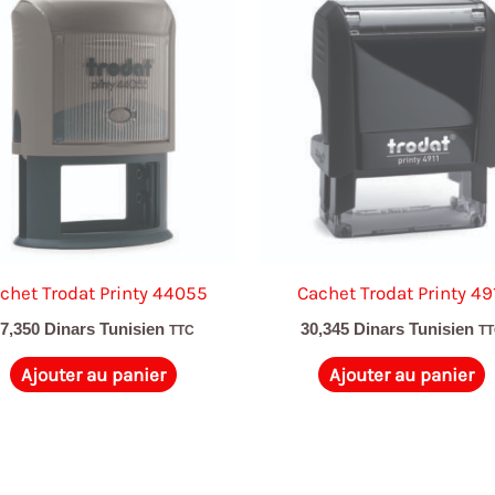
chet Trodat Printy 44055
Cachet Trodat Printy 49
77,350
Dinars Tunisien
30,345
Dinars Tunisien
TTC
T
Ajouter au panier
Ajouter au panier