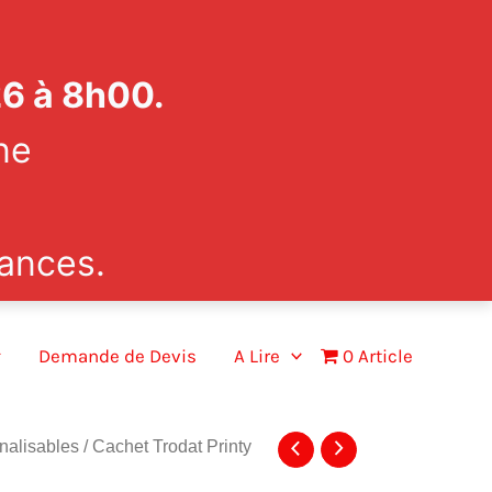
26 à 8h00.
ne
ances.
Demande de Devis
A Lire
0 Article
nalisables
/ Cachet Trodat Printy