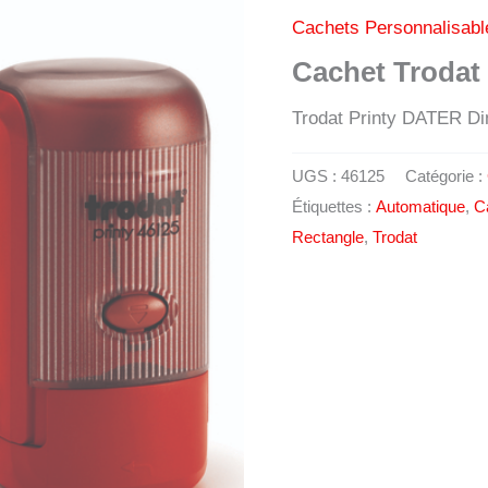
Cachets Personnalisabl
Cachet Trodat 
Trodat Printy DATER D
UGS :
46125
Catégorie :
Étiquettes :
Automatique
,
C
Rectangle
,
Trodat