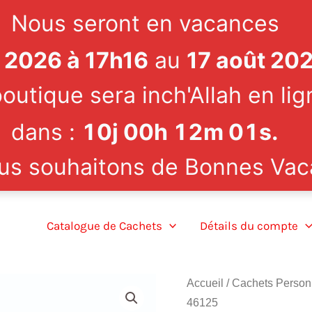
Nous seront en vacances
et 2026 à 17h16
au
17 août 20
outique sera inch'Allah en lig
dans :
10
j
00
h
12
m
00
s
.
us souhaitons de Bonnes Vac
Catalogue de Cachets
Détails du compte
Accueil
/
Cachets Person
46125