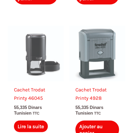
Cachet Trodat
Cachet Trodat
Printy 46045
Printy 4928
55,335
Dinars
55,335
Dinars
Tunisien
Tunisien
TTC
TTC
Lire la suite
Ajouter au
panier