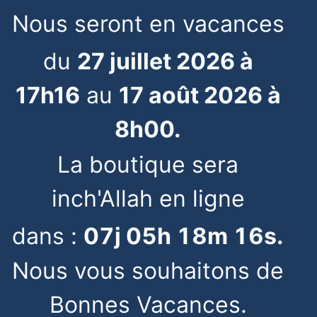
Nous seront en vacances
du
27 juillet 2026 à
17h16
au
17 août 2026 à
8h00.
La boutique sera
inch'Allah en ligne
dans :
07
j
05
h
18
m
16
s
.
Nous vous souhaitons de
Bonnes Vacances.