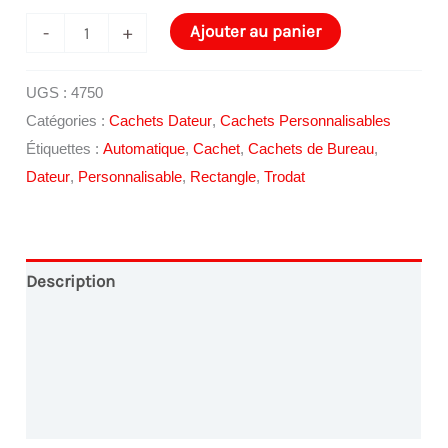
quantité
Ajouter au panier
-
+
de
Cachet
UGS :
4750
Trodat
Catégories :
Cachets Dateur
,
Cachets Personnalisables
Printy
Étiquettes :
Automatique
,
Cachet
,
Cachets de Bureau
,
4750
Dateur
,
Personnalisable
,
Rectangle
,
Trodat
Description
Conception Graphique
Paiement en Ligne
Livraison