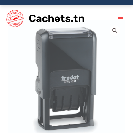
Aller
Cachets.tn
au
contenu