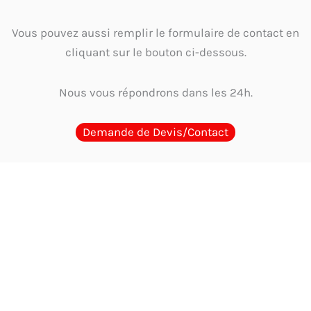
Vous pouvez aussi remplir le formulaire de contact en
cliquant sur le bouton ci-dessous.
Nous vous répondrons dans les 24h.
Demande de Devis/Contact
Guides d'Achat
Quel cachet choisir en Tunisie ? Guide par métier et
usage
Guide complet 2026 : Comment choisir et où acheter le meilleur
cachet encreur en Tunisie
Où acheter un cachet encreur en Tunisie ?
Comparaison des options
Cachet physique ou digitalisation : Faut-il
encore un tampon en Tunisie?
Les mentions obligatoires sur un cachet
d’entreprise en Tunisie : Guide complet et à jour 2026
Tampon
automatique vs Cachet traditionnel avec encreur : Le comparatif ultime en