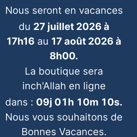
Nous seront en vacances
du
27 juillet 2026 à
17h16
au
17 août 2026 à
8h00.
La boutique sera
inch'Allah en ligne
dans :
09
j
01
h
10
m
10
s
.
Nous vous souhaitons de
Bonnes Vacances.