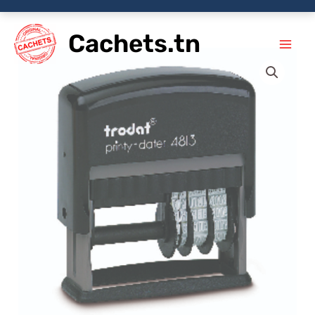
Aller
Cachets.tn
au
contenu