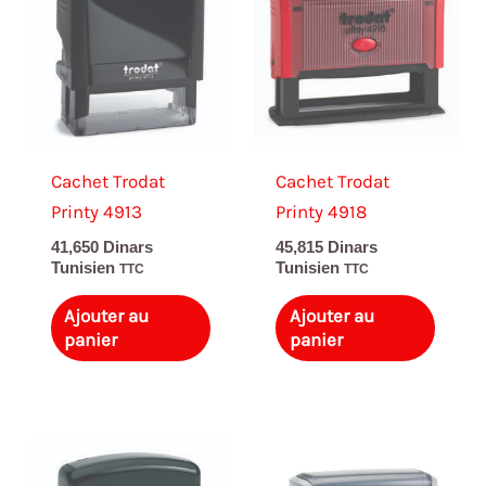
Cachet Trodat
Cachet Trodat
Printy 4913
Printy 4918
41,650
Dinars
45,815
Dinars
Tunisien
Tunisien
TTC
TTC
Ajouter au
Ajouter au
panier
panier