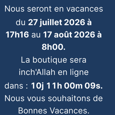
Nous seront en vacances
du
27 juillet 2026 à
17h16
au
17 août 2026 à
8h00.
La boutique sera
inch'Allah en ligne
dans :
10
j
11
h
00
m
09
s
.
Nous vous souhaitons de
Bonnes Vacances.