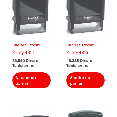
Cachet Trodat
Cachet Trodat
Printy 4914
Printy 4915
53,550
Dinars
49,385
Dinars
Tunisien
Tunisien
TTC
TTC
Ajouter au
Ajouter au
panier
panier