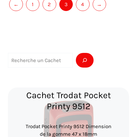
←
1
2
3
4
→
R
e
c
h
Cachet Trodat Pocket
e
Printy 9512
r
c
Trodat Pocket Printy 9512 Dimension
h
de la gomme 47 x 18mm