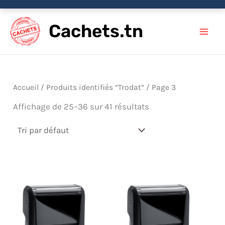
Aller
Cachets.tn
au
contenu
Accueil
/
Produits identifiés “Trodat”
/ Page 3
Affichage de 25–36 sur 41 résultats