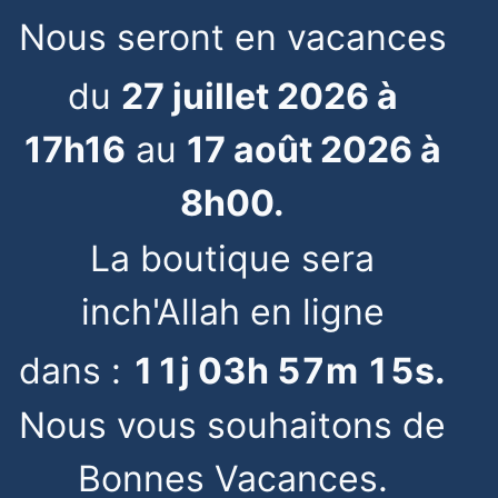
Nous seront en vacances
du
27 juillet 2026 à
17h16
au
17 août 2026 à
8h00.
La boutique sera
inch'Allah en ligne
dans :
11
j
03
h
57
m
15
s
.
Nous vous souhaitons de
Bonnes Vacances.