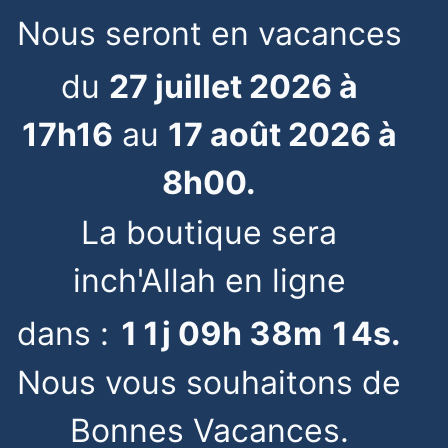
Nous seront en vacances
du
27 juillet 2026 à
17h16
au
17 août 2026 à
8h00.
La boutique sera
inch'Allah en ligne
dans :
11
j
09
h
38
m
14
s
.
Nous vous souhaitons de
Bonnes Vacances.