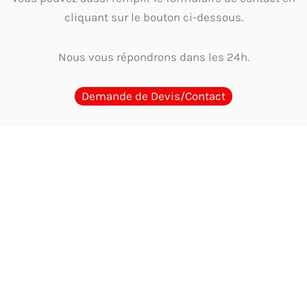
cliquant sur le bouton ci-dessous.
Nous vous répondrons dans les 24h.
Demande de Devis/Contact
Guides d'Achat
Quel cachet choisir en Tunisie ? Guide par métier et
usage
Guide complet 2026 : Comment choisir et où acheter le meilleur
cachet encreur en Tunisie
Où acheter un cachet encreur en Tunisie ?
Comparaison des options
Cachet physique ou digitalisation : Faut-il
encore un tampon en Tunisie?
Les mentions obligatoires sur un cachet
d’entreprise en Tunisie : Guide complet et à jour 2026
Tampon
automatique vs Cachet traditionnel avec encreur : Le comparatif ultime en
Tunisie
Comment choisir un cachet de qualité qui résiste au climat
tunisien ? Guide 2026
Quel est le délai pour recevoir un cachet