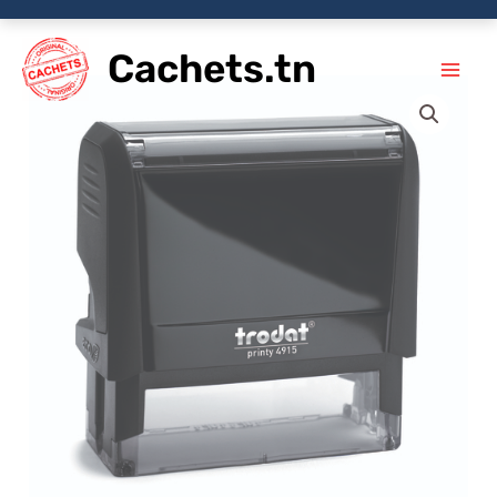
Aller
Cachets.tn
au
contenu