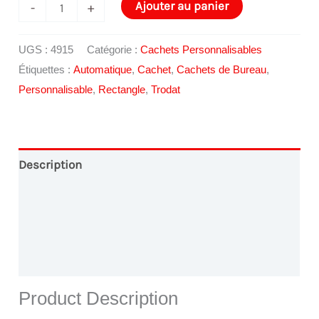
quantité
Ajouter au panier
-
+
de
Cachet
UGS :
4915
Catégorie :
Cachets Personnalisables
Trodat
Étiquettes :
Automatique
,
Cachet
,
Cachets de Bureau
,
Printy
Personnalisable
,
Rectangle
,
Trodat
4915
Description
Conception Graphique
Paiement en Ligne
Livraison
Product Description